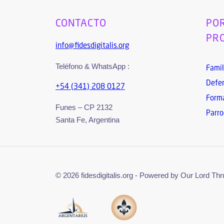
CONTACTO
POR
PR
info@fidesdigitalis.org
Teléfono & WhatsApp :
Famil
Defen
+54 (341) 208 0127
Forma
Funes – CP 2132
Parro
Santa Fe, Argentina
© 2026 fidesdigitalis.org - Powered by Our Lord Th